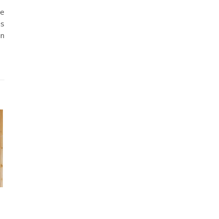
me
ns
un