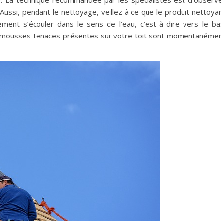
ée. La technique recommandée par les spécialistes est d’observ
Aussi, pendant le nettoyage, veillez à ce que le produit nettoya
ement s’écouler dans le sens de l’eau, c’est-à-dire vers le ba
s mousses tenaces présentes sur votre toit sont momentanéme