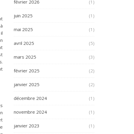
février 2026
(1)
juin 2025
(1)
nt
 à
mai 2025
(1)
il
un
avril 2025
(5)
nt
st
mars 2025
(3)
s.
nt
février 2025
(2)
janvier 2025
(2)
décembre 2024
(1)
es
novembre 2024
(1)
on
et
janvier 2023
(1)
de