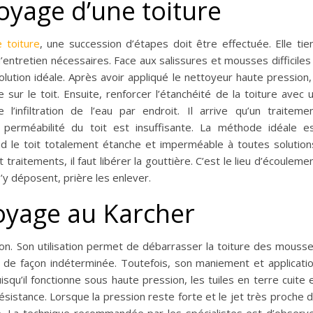
oyage d’une toiture
 toiture
, une succession d’étapes doit être effectuée. Elle tie
entretien nécessaires. Face aux salissures et mousses difficiles
lution idéale. Après avoir appliqué le nettoyeur haute pression, 
sur le toit. Ensuite, renforcer l’étanchéité de la toiture avec 
’infiltration de l’eau par endroit. Il arrive qu’un traiteme
 perméabilité du toit est insuffisante. La méthode idéale e
 rend le toit totalement étanche et imperméable à toutes solution
 traitements, il faut libérer la gouttière. C’est le lieu d’écouleme
 s’y déposent, prière les enlever.
oyage au Karcher
on. Son utilisation permet de débarrasser la toiture des mouss
s de façon indéterminée. Toutefois, son maniement et applicati
squ’il fonctionne sous haute pression, les tuiles en terre cuite 
ésistance. Lorsque la pression reste forte et le jet très proche 