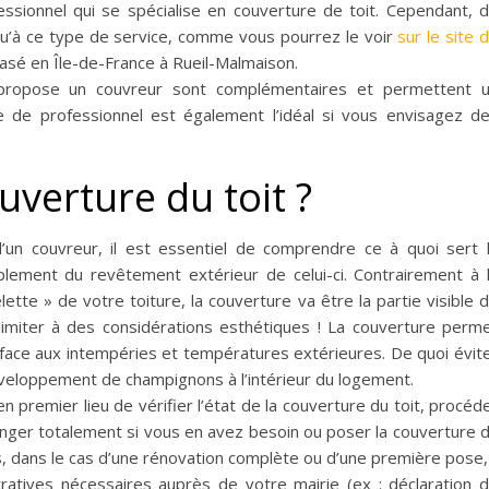
essionnel qui se spécialise en couverture de toit. Cependant, 
u’à ce type de service, comme vous pourrez le voir
sur le site 
basé en Île-de-France à Rueil-Malmaison.
e propose un couvreur sont complémentaires et permettent 
e de professionnel est également l’idéal si vous envisagez d
uverture du toit ?
un couvreur, il est essentiel de comprendre ce à quoi sert 
mplement du revêtement extérieur de celui-ci. Contrairement à 
ette » de votre toiture, la couverture va être la partie visible 
 limiter à des considérations esthétiques ! La couverture perm
it face aux intempéries et températures extérieures. De quoi évit
veloppement de champignons à l’intérieur du logement.
 premier lieu de vérifier l’état de la couverture du toit, procéd
hanger totalement si vous en avez besoin ou poser la couverture 
is, dans le cas d’une rénovation complète ou d’une première pose, 
ratives nécessaires auprès de votre mairie (ex : déclaration 